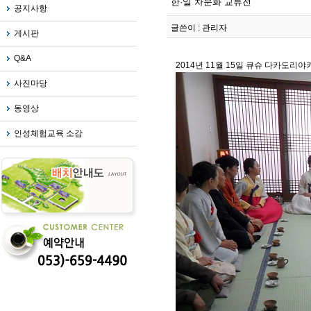
한·일 차문화 교류전
공지사항
글쓴이 : 관리자
게시판
Q&A
2014년 11월 15일 큐슈 다카도리
사진마당
동영상
인성체험교육 소감