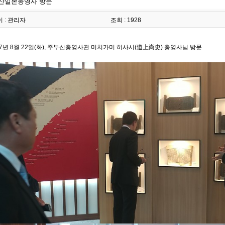
산일본총영사 방문
 : 관리자
조회 : 1928
17년 8월 22일(화), 주부산총영사관 미치가미 히사시(道上尚史) 총영사님 방문