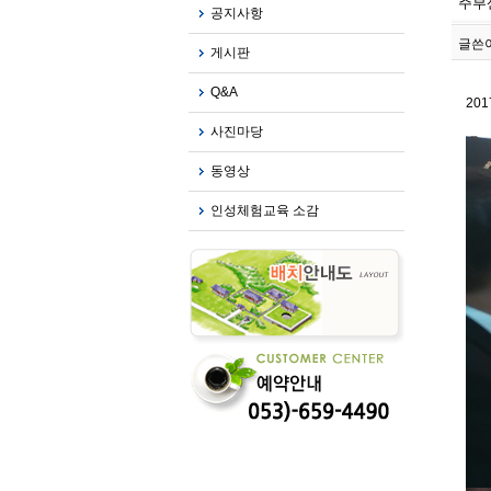
주부
공지사항
글쓴이
게시판
Q&A
20
사진마당
동영상
인성체험교육 소감