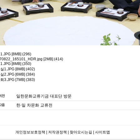
1.JPG
[8MB] (296)
70822_165101_HDR.jpg
[2MB] (414)
1.JPG
[8MB] (350)
실1.JPG
[8MB] (402)
실2.JPG
[6MB] (384)
회3.JPG
[7MB] (383)
일한문화교류기금 대표단 방문
한·일 차문화 교류전
개인정보보호정책
|
저작권정책
|
찾아오시는길
|
사이트맵